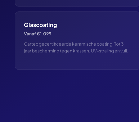
Glascoating
Vanaf €1.099
Cartec gecertificeerde keramische coating. Tot 3
jaar bescherming tegen krassen, UV-straling en vuil.