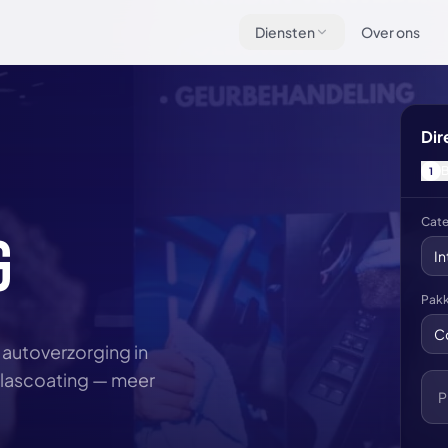
Diensten
Over ons
Dir
B
1
Cate
G
In
Pak
C
e autoverzorging in
 glascoating — meer
P