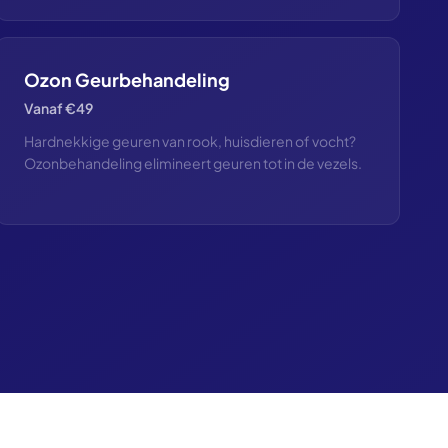
Ozon Geurbehandeling
Vanaf €49
Hardnekkige geuren van rook, huisdieren of vocht?
Ozonbehandeling elimineert geuren tot in de vezels.