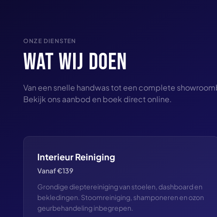
ONZE DIENSTEN
WAT WIJ DOEN
Van een snelle handwas tot een complete showroom
Bekijk ons aanbod en boek direct online.
Interieur Reiniging
Vanaf €139
Grondige dieptereiniging van stoelen, dashboard en
bekledingen. Stoomreiniging, shamponeren en ozon
geurbehandeling inbegrepen.