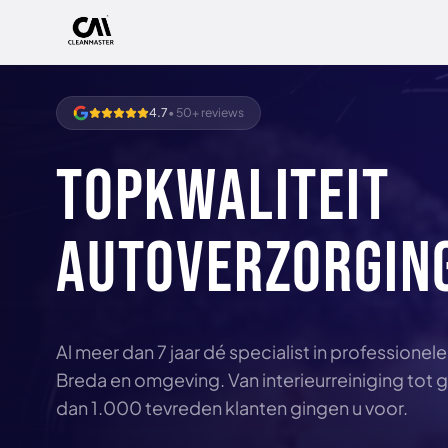
4.7
• 50+ reviews
TOPKWALITEIT
AUTOVERZORGIN
Al meer dan 7 jaar dé specialist in professionel
Breda en omgeving. Van interieurreiniging tot
dan 1.000 tevreden klanten gingen u voor.