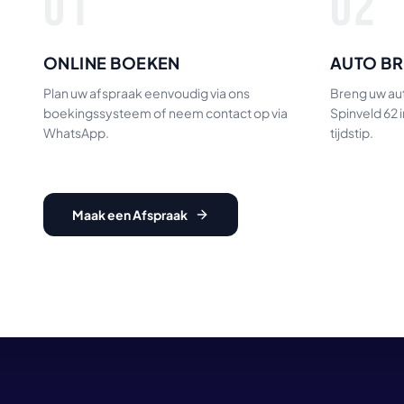
01
02
ONLINE BOEKEN
AUTO B
Plan uw afspraak eenvoudig via ons
Breng uw aut
boekingssysteem of neem contact op via
Spinveld 62 
WhatsApp.
tijdstip.
Maak een Afspraak