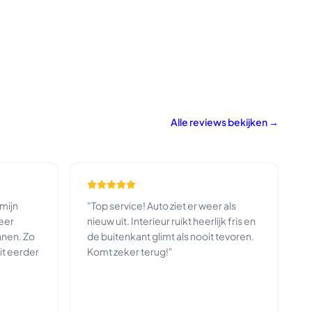
Alle reviews bekijken →
mijn
"
Top service! Auto ziet er weer als
eer
nieuw uit. Interieur ruikt heerlijk fris en
nnen. Zo
de buitenkant glimt als nooit tevoren.
it eerder
Komt zeker terug!
"