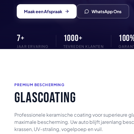
Maak een Afspraak
WhatsApp Ons
7+
1000+
100
JAAR ERVARING
TEVREDEN KLANTEN
GARANT
PREMIUM BESCHERMING
GLASCOATING
Professionele keramische coating voor superieure gl
maximale bescherming. Uw auto blijft jarenlang be
krassen, UV-straling, vogelpoep en vuil.