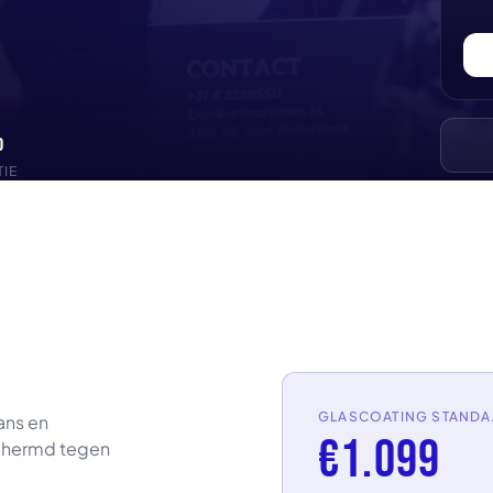
%
IE
GLASCOATING STAND
ans en
€1.099
schermd tegen