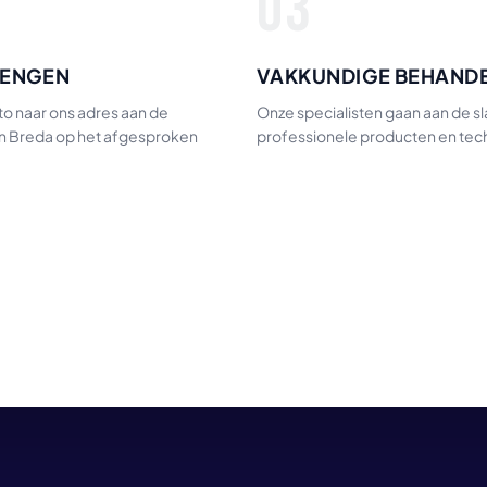
03
RENGEN
VAKKUNDIGE BEHAND
o naar ons adres aan de
Onze specialisten gaan aan de s
in Breda op het afgesproken
professionele producten en tec