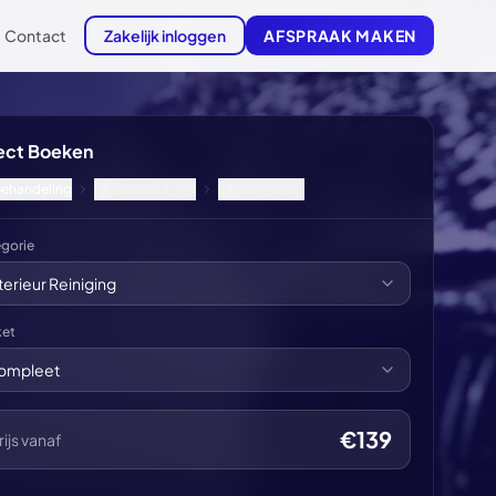
Contact
Zakelijk inloggen
AFSPRAAK MAKEN
ect Boeken
ehandeling
Datum & Tijd
Gegevens
2
3
gorie
terieur Reiniging
ket
ompleet
€139
rijs vanaf