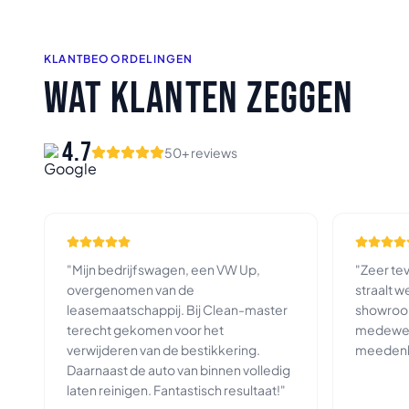
KLANTBEOORDELINGEN
WAT KLANTEN ZEGGEN
4.7
50+ reviews
"
Mijn bedrijfswagen, een VW Up,
"
Zeer tev
overgenomen van de
straalt w
leasemaatschappij. Bij Clean-master
showroo
terecht gekomen voor het
medewerk
verwijderen van de bestikkering.
meeden
Daarnaast de auto van binnen volledig
laten reinigen. Fantastisch resultaat!
"