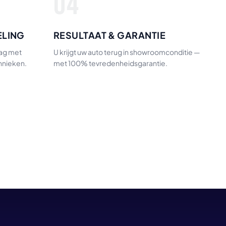
04
ELING
RESULTAAT & GARANTIE
lag met
U krijgt uw auto terug in showroomconditie —
hnieken.
met 100% tevredenheidsgarantie.