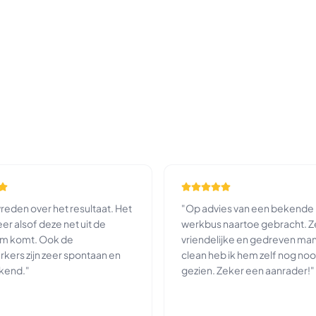
reden over het resultaat. Het
"
Op advies van een bekende 
eer alsof deze net uit de
werkbus naartoe gebracht. Z
m komt. Ook de
vriendelijke en gedreven ma
ers zijn zeer spontaan en
clean heb ik hem zelf nog noo
kend.
"
gezien. Zeker een aanrader!
"