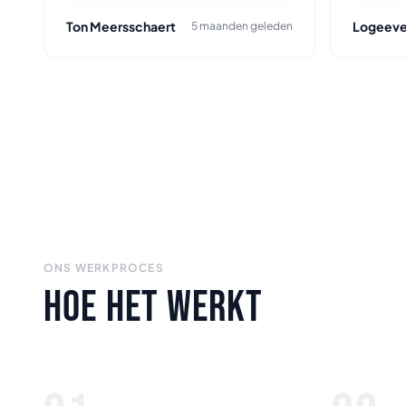
Ton Meersschaert
Logeeve
5 maanden geleden
ONS WERKPROCES
HOE HET WERKT